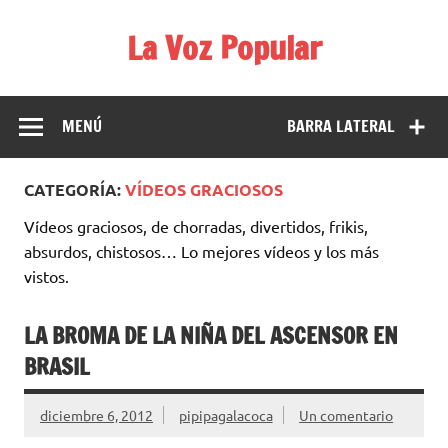
Saltar
al
La Voz Popular
contenido
Diario satírico. Todas las noticias son falsas y están escritas
para reírse de las verdaderas.
MENÚ
BARRA LATERAL
CATEGORÍA:
VÍDEOS GRACIOSOS
Vídeos graciosos, de chorradas, divertidos, frikis,
absurdos, chistosos… Lo mejores vídeos y los más
vistos.
LA BROMA DE LA NIÑA DEL ASCENSOR EN
BRASIL
diciembre 6, 2012
pipipagalacoca
Un comentario