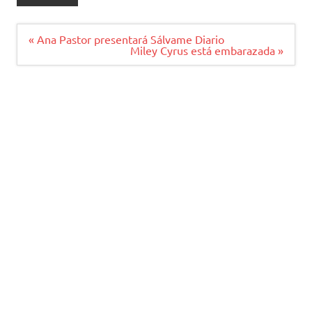
Navegación
« Ana Pastor presentará Sálvame Diario
de
Miley Cyrus está embarazada »
entradas