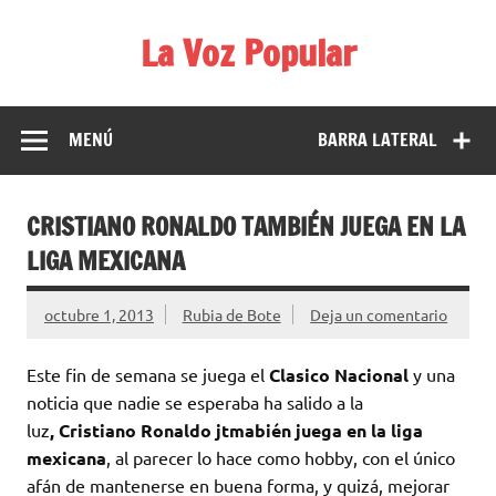
Saltar
al
La Voz Popular
contenido
Diario satírico. Todas las noticias son falsas y están escritas
para reírse de las verdaderas.
MENÚ
BARRA LATERAL
CRISTIANO RONALDO TAMBIÉN JUEGA EN LA
LIGA MEXICANA
octubre 1, 2013
Rubia de Bote
Deja un comentario
Este fin de semana se juega el
Clasico Nacional
y una
noticia que nadie se esperaba ha salido a la
luz
,
Cristiano Ronaldo jtmabién juega en la liga
mexicana
, al parecer lo hace como hobby, con el único
afán de mantenerse en buena forma, y quizá, mejorar