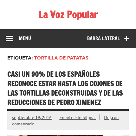
Saltar
al
La Voz Popular
contenido
Diario satírico. Todas las noticias son falsas y están escritas
para reírse de las verdaderas.
MENÚ
BARRA LATERAL
ETIQUETA:
TORTILLA DE PATATAS
CASI UN 90% DE LOS ESPAÑOLES
RECONOCE ESTAR HASTA LOS COJONES DE
LAS TORTILLAS DECONSTRUIDAS Y DE LAS
REDUCCIONES DE PEDRO XIMENEZ
septiembre 19, 2016
FuentesFidedignas
Deja un
comentario