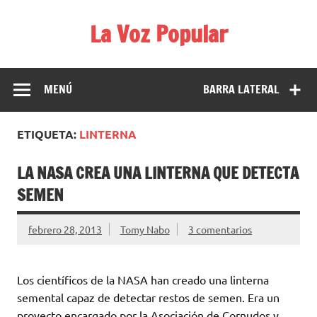
Saltar
al
La Voz Popular
contenido
Diario satírico. Todas las noticias son falsas y están escritas
para reírse de las verdaderas.
MENÚ
BARRA LATERAL
ETIQUETA:
LINTERNA
LA NASA CREA UNA LINTERNA QUE DETECTA
SEMEN
febrero 28, 2013
Tomy Nabo
3 comentarios
Los científicos de la NASA han creado una linterna
semental capaz de detectar restos de semen. Era un
proyecto encargado por la Asociación de Cornudos y