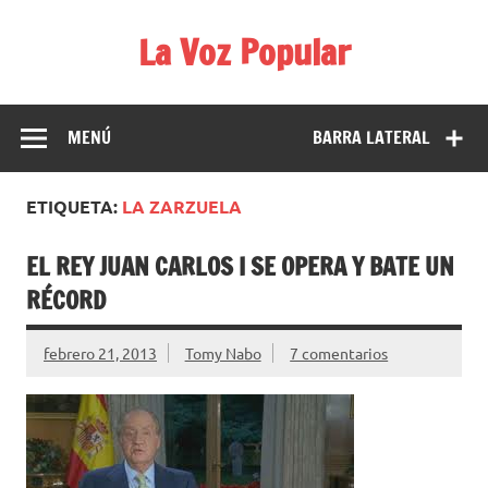
Saltar
al
La Voz Popular
contenido
Diario satírico. Todas las noticias son falsas y están escritas
para reírse de las verdaderas.
MENÚ
BARRA LATERAL
ETIQUETA:
LA ZARZUELA
EL REY JUAN CARLOS I SE OPERA Y BATE UN
RÉCORD
febrero 21, 2013
Tomy Nabo
7 comentarios