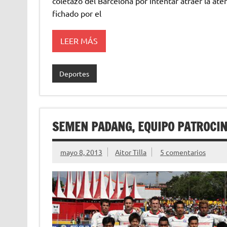
coletazo del Barcelona por intentar atraer la at
fichado por el
LEER MÁS
Deportes
SEMEN PADANG, EQUIPO PATROCI
mayo 8, 2013
Aitor Tilla
5 comentarios