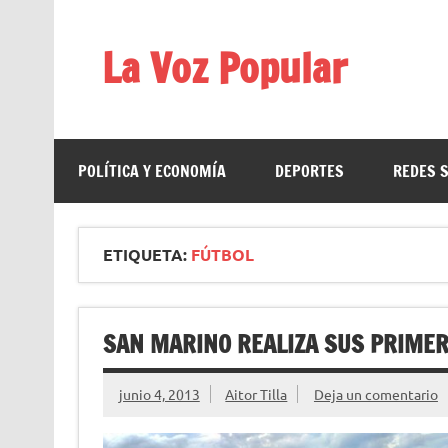
Saltar
al
contenido
La Voz Popular
Diario satírico. Todas las noticias son falsas y est
POLÍTICA Y ECONOMÍA
DEPORTES
REDES 
ETIQUETA:
FÚTBOL
SAN MARINO REALIZA SUS PRIME
junio 4, 2013
Aitor Tilla
Deja un comentario