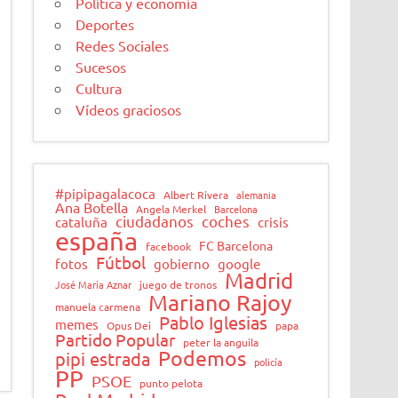
Política y economía
Deportes
Redes Sociales
Sucesos
Cultura
Vídeos graciosos
#pipipagalacoca
Albert Rivera
alemania
Ana Botella
Angela Merkel
Barcelona
ciudadanos
coches
cataluña
crisis
españa
FC Barcelona
facebook
Fútbol
fotos
gobierno
google
Madrid
José María Aznar
juego de tronos
Mariano Rajoy
manuela carmena
Pablo Iglesias
memes
Opus Dei
papa
Partido Popular
peter la anguila
Podemos
pipi estrada
policía
PP
PSOE
punto pelota