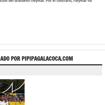
ención del brasileño Neymar. Por el contrario, Neymar ha
NADO POR PIPIPAGALACOCA.COM