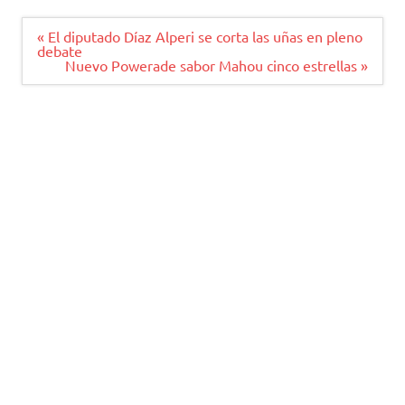
Navegación
« El diputado Díaz Alperi se corta las uñas en pleno
de
debate
entradas
Nuevo Powerade sabor Mahou cinco estrellas »