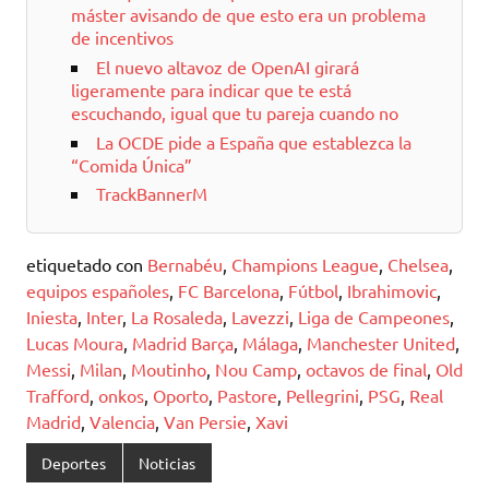
máster avisando de que esto era un problema
de incentivos
El nuevo altavoz de OpenAI girará
ligeramente para indicar que te está
escuchando, igual que tu pareja cuando no
La OCDE pide a España que establezca la
“Comida Única”
TrackBannerM
etiquetado con
Bernabéu
,
Champions League
,
Chelsea
,
equipos españoles
,
FC Barcelona
,
Fútbol
,
Ibrahimovic
,
Iniesta
,
Inter
,
La Rosaleda
,
Lavezzi
,
Liga de Campeones
,
Lucas Moura
,
Madrid Barça
,
Málaga
,
Manchester United
,
Messi
,
Milan
,
Moutinho
,
Nou Camp
,
octavos de final
,
Old
Trafford
,
onkos
,
Oporto
,
Pastore
,
Pellegrini
,
PSG
,
Real
Madrid
,
Valencia
,
Van Persie
,
Xavi
Deportes
Noticias