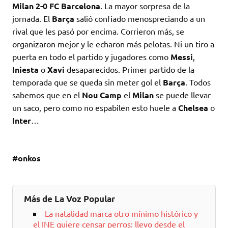
Milan 2-0 FC Barcelona
. La mayor sorpresa de la
jornada. El
Barça
salió confiado menospreciando a un
rival que les pasó por encima. Corrieron más, se
organizaron mejor y le echaron más pelotas. Ni un tiro a
puerta en todo el partido y jugadores como
Messi
,
Iniesta
o
Xavi
desaparecidos. Primer partido de la
temporada que se queda sin meter gol el
Barça
. Todos
sabemos que en el
Nou Camp
el
Milan
se puede llevar
un saco, pero como no espabilen esto huele a
Chelsea
o
Inter
…
#onkos
Más de La Voz Popular
La natalidad marca otro mínimo histórico y
el INE quiere censar perros: llevo desde el