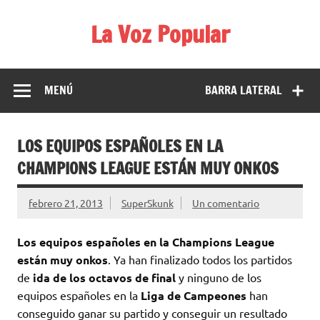
Saltar
al
La Voz Popular
contenido
Diario satírico. Todas las noticias son falsas y están escritas
para reírse de las verdaderas.
MENÚ
BARRA LATERAL
LOS EQUIPOS ESPAÑOLES EN LA
CHAMPIONS LEAGUE ESTÁN MUY ONKOS
febrero 21, 2013
SuperSkunk
Un comentario
Los equipos españoles en la Champions League
están muy onkos
. Ya han finalizado todos los partidos
de
ida de los octavos de final
y ninguno de los
equipos españoles en la
Liga de Campeones
han
conseguido ganar su partido y conseguir un resultado