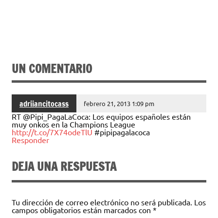
UN COMENTARIO
adriiancitocass
febrero 21, 2013 1:09 pm
RT @Pipi_PagaLaCoca: Los equipos españoles están
muy onkos en la Champions League
http://t.co/7X74odeTlU
#pipipagalacoca
Responder
DEJA UNA RESPUESTA
Tu dirección de correo electrónico no será publicada.
Los
campos obligatorios están marcados con
*