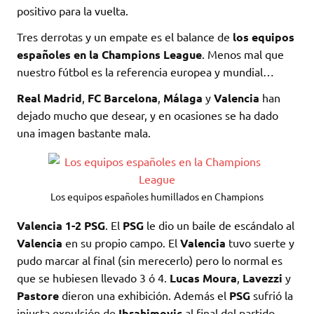
positivo para la vuelta.
Tres derrotas y un empate es el balance de
los equipos
españoles en la Champions League
. Menos mal que
nuestro fútbol es la referencia europea y mundial…
Real Madrid
,
FC Barcelona
,
Málaga
y
Valencia
han
dejado mucho que desear, y en ocasiones se ha dado
una imagen bastante mala.
Los equipos españoles humillados en Champions
Valencia 1-2 PSG
. El
PSG
le dio un baile de escándalo al
Valencia
en su propio campo. El
Valencia
tuvo suerte y
pudo marcar al final (sin merecerlo) pero lo normal es
que se hubiesen llevado 3 ó 4.
Lucas Moura
,
Lavezzi
y
Pastore
dieron una exhibición. Además el
PSG
sufrió la
injusta expulsión de
Ibrahimovic
al final del partido.