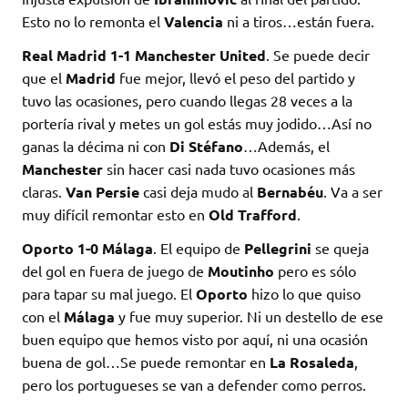
Esto no lo remonta el
Valencia
ni a tiros…están fuera.
Real Madrid 1-1 Manchester United
. Se puede decir
que el
Madrid
fue mejor, llevó el peso del partido y
tuvo las ocasiones, pero cuando llegas 28 veces a la
portería rival y metes un gol estás muy jodido…Así no
ganas la décima ni con
Di Stéfano
…Además, el
Manchester
sin hacer casi nada tuvo ocasiones más
claras.
Van Persie
casi deja mudo al
Bernabéu
. Va a ser
muy difícil remontar esto en
Old Trafford
.
Oporto 1-0 Málaga
. El equipo de
Pellegrini
se queja
del gol en fuera de juego de
Moutinho
pero es sólo
para tapar su mal juego. El
Oporto
hizo lo que quiso
con el
Málaga
y fue muy superior. Ni un destello de ese
buen equipo que hemos visto por aquí, ni una ocasión
buena de gol…Se puede remontar en
La Rosaleda
,
pero los portugueses se van a defender como perros.