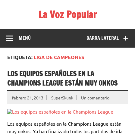
Saltar
al
La Voz Popular
contenido
Diario satírico. Todas las noticias son falsas y están escritas
para reírse de las verdaderas.
MENÚ
BARRA LATERAL
ETIQUETA:
LIGA DE CAMPEONES
LOS EQUIPOS ESPAÑOLES EN LA
CHAMPIONS LEAGUE ESTÁN MUY ONKOS
febrero 21, 2013
SuperSkunk
Un comentario
Los equipos españoles en la Champions League están
muy onkos. Ya han finalizado todos los partidos de ida