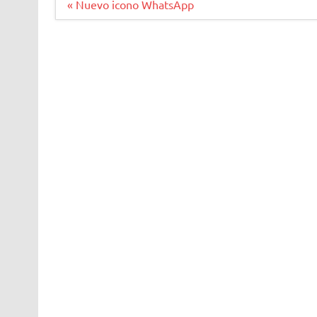
Navegación
« Nuevo icono WhatsApp
de
entradas