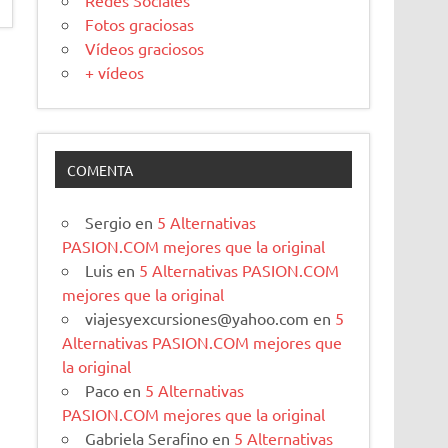
Redes Sociales
Fotos graciosas
Vídeos graciosos
+ vídeos
COMENTA
Sergio
en
5 Alternativas
PASION.COM mejores que la original
Luis
en
5 Alternativas PASION.COM
mejores que la original
viajesyexcursiones@yahoo.com
en
5
Alternativas PASION.COM mejores que
la original
Paco
en
5 Alternativas
PASION.COM mejores que la original
Gabriela Serafino
en
5 Alternativas