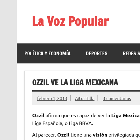
Saltar
al
contenido
La Voz Popular
Diario satírico. Todas las noticias son falsas y est
POLÍTICA Y ECONOMÍA
DEPORTES
REDES 
OZZIL VE LA LIGA MEXICANA
febrero 1, 2013
Aitor Tilla
3 comentarios
Ozzil
afirma que es capaz de ver la
Liga Mexica
Liga Española, o Liga BBVA.
Al parecer,
Ozzil
tiene una
visión
privilegiada q