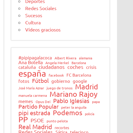
Deportes
Redes Sociales
Sucesos
Cultura
Vídeos graciosos
#pipipagalacoca
Albert Rivera
alemania
Ana Botella
Angela Merkel
Barcelona
ciudadanos
coches
cataluña
crisis
españa
FC Barcelona
facebook
Fútbol
fotos
gobierno
google
Madrid
José María Aznar
juego de tronos
Mariano Rajoy
manuela carmena
Pablo Iglesias
memes
Opus Dei
papa
Partido Popular
peter la anguila
Podemos
pipi estrada
policía
PP
PSOE
punto pelota
Real Madrid
recortes
Redes Sociales
Sátira
telecinco