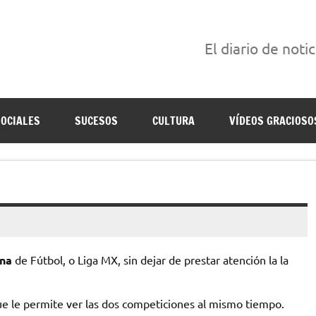
El diario de noti
án escritas para reírse de las verdaderas.
SOCIALES
SUCESOS
CULTURA
VÍDEOS GRACIOSO
na
de Fútbol, o Liga MX, sin dejar de prestar atención la la
ue le permite ver las dos competiciones al mismo tiempo.