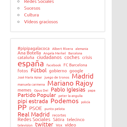
Redes Sociales
Sucesos
Cultura
Vídeos graciosos
#pipipagalacoca
Albert Rivera
alemania
Ana Botella
Angela Merkel
Barcelona
ciudadanos
coches
cataluña
crisis
españa
FC Barcelona
facebook
Fútbol
fotos
gobierno
google
Madrid
José María Aznar
juego de tronos
Mariano Rajoy
manuela carmena
Pablo Iglesias
memes
Opus Dei
papa
Partido Popular
peter la anguila
Podemos
pipi estrada
policía
PP
PSOE
punto pelota
Real Madrid
recortes
Redes Sociales
Sátira
telecinco
twitter
vídeo
Vox
television