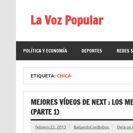
Saltar
al
contenido
La Voz Popular
Diario satírico. Todas las noticias son falsas y est
POLÍTICA Y ECONOMÍA
DEPORTES
REDES 
ETIQUETA:
CHICA
MEJORES VÍDEOS DE NEXT : LOS M
(PARTE 1)
febrero 22, 2013
BailandoConBobos
Deja un