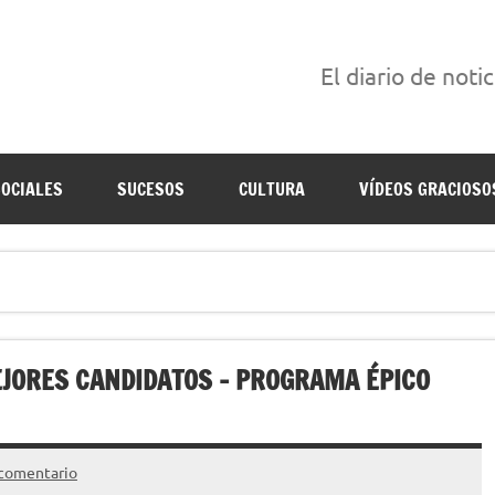
El diario de noti
án escritas para reírse de las verdaderas.
SOCIALES
SUCESOS
CULTURA
VÍDEOS GRACIOSO
EJORES CANDIDATOS – PROGRAMA ÉPICO
 comentario