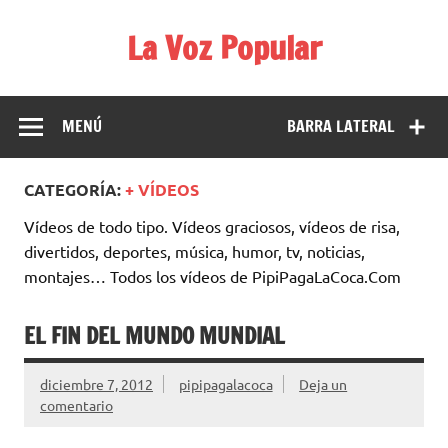
Saltar
al
La Voz Popular
contenido
Diario satírico. Todas las noticias son falsas y están escritas
para reírse de las verdaderas.
MENÚ
BARRA LATERAL
CATEGORÍA:
+ VÍDEOS
Vídeos de todo tipo. Vídeos graciosos, vídeos de risa,
divertidos, deportes, música, humor, tv, noticias,
montajes… Todos los vídeos de PipiPagaLaCoca.Com
EL FIN DEL MUNDO MUNDIAL
diciembre 7, 2012
pipipagalacoca
Deja un
comentario