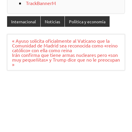
TrackBannerM
Internacional
Noticias
Política y economía
Navegación
« Ayuso solicita oficialmente al Vaticano que la
de
Comunidad de Madrid sea reconocida como «reino
entradas
católico» con ella como reina
Irán confirma que tiene armas nucleares pero «son
muy pequeñitas» y Trump dice que no le preocupan
»