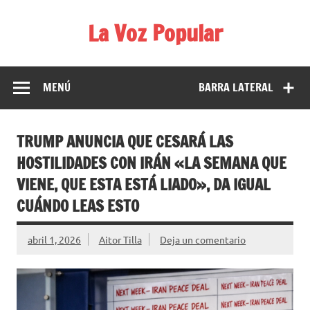
Saltar
al
La Voz Popular
contenido
Diario satírico. Todas las noticias son falsas y están escritas
para reírse de las verdaderas.
MENÚ
BARRA LATERAL
TRUMP ANUNCIA QUE CESARÁ LAS
HOSTILIDADES CON IRÁN «LA SEMANA QUE
VIENE, QUE ESTA ESTÁ LIADO», DA IGUAL
CUÁNDO LEAS ESTO
abril 1, 2026
Aitor Tilla
Deja un comentario