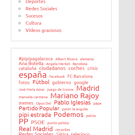
Deportes
Redes Sociales
Sucesos
Cultura
Vídeos graciosos
#pipipagalacoca
Albert Rivera
alemania
Ana Botella
Angela Merkel
Barcelona
ciudadanos
coches
cataluña
crisis
españa
FC Barcelona
facebook
Fútbol
fotos
gobierno
google
Madrid
José María Aznar
juego de tronos
Mariano Rajoy
manuela carmena
Pablo Iglesias
memes
Opus Dei
papa
Partido Popular
peter la anguila
Podemos
pipi estrada
policía
PP
PSOE
punto pelota
Real Madrid
recortes
Redes Sociales
Sátira
telecinco