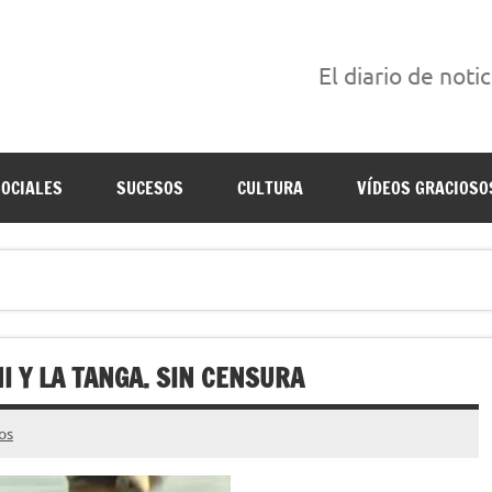
El diario de noti
án escritas para reírse de las verdaderas.
SOCIALES
SUCESOS
CULTURA
VÍDEOS GRACIOSO
NI Y LA TANGA. SIN CENSURA
os