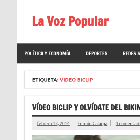
Saltar
al
contenido
La Voz Popular
Diario satírico. Todas las noticias son falsas y est
POLÍTICA Y ECONOMÍA
DEPORTES
REDES 
ETIQUETA:
VIDEO BICLIP
VÍDEO BICLIP Y OLVÍDATE DEL BIKI
febrero 13, 2014
Fermín Galarga
4 comentari