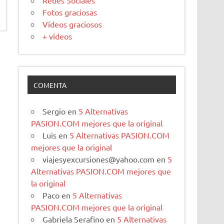
Redes Sociales
Fotos graciosas
Vídeos graciosos
+ vídeos
COMENTA
Sergio
en
5 Alternativas
PASION.COM mejores que la original
Luis
en
5 Alternativas PASION.COM
mejores que la original
viajesyexcursiones@yahoo.com
en
5
Alternativas PASION.COM mejores que
la original
Paco
en
5 Alternativas
PASION.COM mejores que la original
Gabriela Serafino
en
5 Alternativas