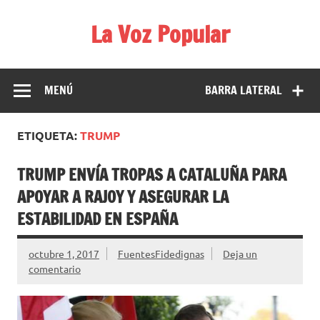
Saltar
al
La Voz Popular
contenido
Diario satírico. Todas las noticias son falsas y están escritas
para reírse de las verdaderas.
MENÚ
BARRA LATERAL
ETIQUETA:
TRUMP
TRUMP ENVÍA TROPAS A CATALUÑA PARA
APOYAR A RAJOY Y ASEGURAR LA
ESTABILIDAD EN ESPAÑA
octubre 1, 2017
FuentesFidedignas
Deja un
comentario