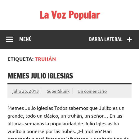
Saltar
al
La Voz Popular
contenido
Diario satírico. Todas las noticias son falsas y están escritas
para reírse de las verdaderas.
MENÚ
BARRA LATERAL
ETIQUETA:
TRUHÁN
MEMES JULIO IGLESIAS
julio 25, 2013
SuperSkunk
Un comentario
Memes Julio Iglesias Todos sabemos que Julito es un
grande, todo un clásico, un truhán, un señor… En las
últimas semanas la popularidad de Julio Iglesias ha
vuelto a ponerse por las nubes. ¿El motivo? Han
empezado a proliferar por Whatsapp y por todo tipo de