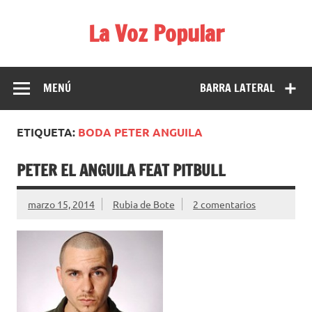
Saltar
al
La Voz Popular
contenido
Diario satírico. Todas las noticias son falsas y están escritas
para reírse de las verdaderas.
MENÚ
BARRA LATERAL
ETIQUETA:
BODA PETER ANGUILA
PETER EL ANGUILA FEAT PITBULL
marzo 15, 2014
Rubia de Bote
2 comentarios