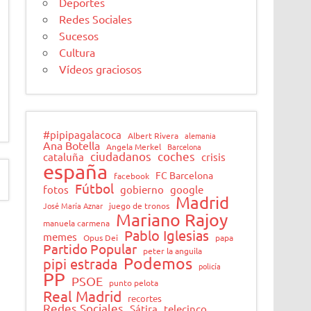
Deportes
Redes Sociales
Sucesos
Cultura
Vídeos graciosos
#pipipagalacoca
Albert Rivera
alemania
Ana Botella
Angela Merkel
Barcelona
ciudadanos
coches
cataluña
crisis
españa
FC Barcelona
facebook
Fútbol
fotos
gobierno
google
Madrid
José María Aznar
juego de tronos
Mariano Rajoy
manuela carmena
Pablo Iglesias
memes
Opus Dei
papa
Partido Popular
peter la anguila
Podemos
pipi estrada
policía
PP
PSOE
punto pelota
Real Madrid
recortes
Redes Sociales
Sátira
telecinco