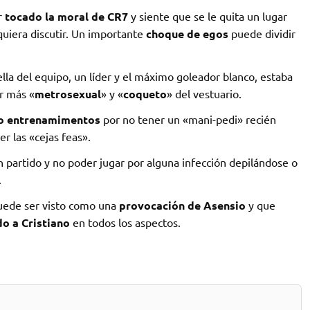
r
tocado la moral de CR7
y siente que se le quita un lugar
quiera discutir. Un importante
choque de egos
puede dividir
ella del equipo, un líder y el máximo goleador blanco, estaba
or más «
metrosexual
» y «
coqueto
» del vestuario.
o entrenamimentos
por no tener un «mani-pedi» recién
r las «cejas feas».
 partido y no poder jugar por alguna infección depilándose o
.
puede ser visto como una
provocación de Asensio
y que
o a Cristiano
en todos los aspectos.