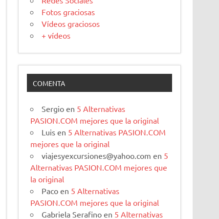
Redes Sociales
Fotos graciosas
Vídeos graciosos
+ vídeos
COMENTA
Sergio
en
5 Alternativas
PASION.COM mejores que la original
Luis
en
5 Alternativas PASION.COM
mejores que la original
viajesyexcursiones@yahoo.com
en
5
Alternativas PASION.COM mejores que
la original
Paco
en
5 Alternativas
PASION.COM mejores que la original
Gabriela Serafino
en
5 Alternativas