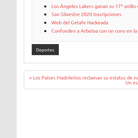
Los Ángeles Lakers ganan su 17º anillo
San Silvestre 2020 Inscripciones
Web del Getafe Hackeada
Confunden a Arbeloa con un cono en la 
Deportes
Navegación
« Los Países Madrileños reclaman su estatus de n
de
Un es
entradas