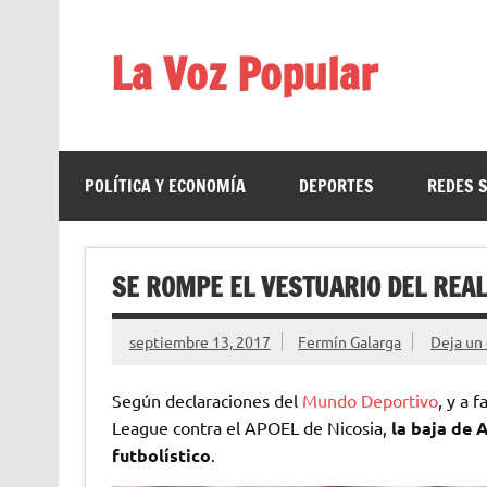
Saltar
al
contenido
La Voz Popular
Diario satírico. Todas las noticias son falsas y est
POLÍTICA Y ECONOMÍA
DEPORTES
REDES 
SE ROMPE EL VESTUARIO DEL REAL
septiembre 13, 2017
Fermín Galarga
Deja un
Según declaraciones del
Mundo Deportivo
, y a 
League contra el APOEL de Nicosia,
la baja de 
futbolístico
.