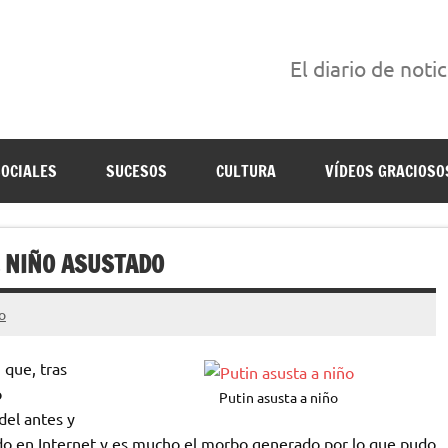
El diario de noti
án escritas para reírse de las verdaderas.
SOCIALES
SUCESOS
CULTURA
VÍDEOS GRACIOSO
L NIÑO ASUSTADO
o
 que, tras
ó
Putin asusta a niño
del antes y
ndo en Internet y es mucho el morbo generado por lo que pudo