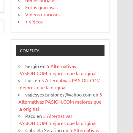
Redes Sociales
Fotos graciosas
Vídeos graciosos
+ vídeos
COMENTA
Sergio
en
5 Alternativas
PASION.COM mejores que la original
Luis
en
5 Alternativas PASION.COM
mejores que la original
viajesyexcursiones@yahoo.com
en
5
Alternativas PASION.COM mejores que
la original
Paco
en
5 Alternativas
PASION.COM mejores que la original
Gabriela Serafino
en
5 Alternativas