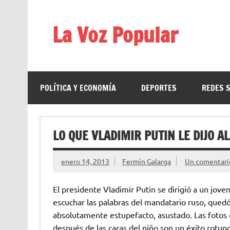
Saltar
al
contenido
La Voz Popular
Diario satírico. Todas las noticias son falsas y est
POLÍTICA Y ECONOMÍA
DEPORTES
REDES 
LO QUE VLADIMIR PUTIN LE DIJO A
enero 14, 2013
Fermín Galarga
Un comentari
El presidente Vladimir Putin se dirigió a un joven
escuchar las palabras del mandatario ruso, qued
absolutamente estupefacto, asustado. Las fotos 
después de las caras del niño son un éxito rotu