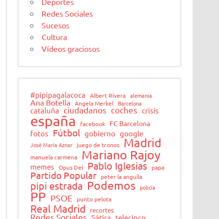
Deportes
Redes Sociales
Sucesos
Cultura
Vídeos graciosos
#pipipagalacoca
Albert Rivera
alemania
Ana Botella
Angela Merkel
Barcelona
ciudadanos
coches
cataluña
crisis
españa
FC Barcelona
facebook
Fútbol
fotos
gobierno
google
Madrid
José María Aznar
juego de tronos
Mariano Rajoy
manuela carmena
Pablo Iglesias
memes
Opus Dei
papa
Partido Popular
peter la anguila
Podemos
pipi estrada
policía
PP
PSOE
punto pelota
Real Madrid
recortes
Redes Sociales
Sátira
telecinco