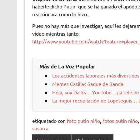
haberle dicho Putin -que se ha ganado el apodo d
reaccionara como lo hizo.
Pues no hay más que investigar, aquí les dejaremo
video mientras tanto.
http://www.youtube.com/watch?feature=playe
Más de La Voz Popular
Los accidentes laborales más divertidos 
Memes Casillas Saque de Banda
Hola, soy Darks… YouTube…¿la tele de l
La mejor recopilación de Lopeteguis… 
etiquetado con
foto putin niño
,
fotos putin niño
susurra
Fotos graciosas
Vídeos graciosos