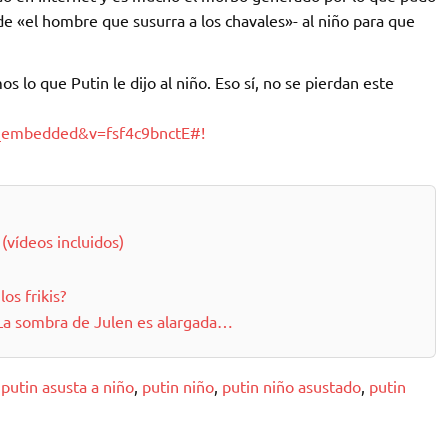
e «el hombre que susurra a los chavales»- al niño para que
s lo que Putin le dijo al niño. Eso sí, no se pierdan este
r_embedded&v=fsf4c9bnctE#!
(vídeos incluidos)
os frikis?
La sombra de Julen es alargada…
,
putin asusta a niño
,
putin niño
,
putin niño asustado
,
putin