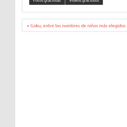
Navegación
« Goku, entre los nombres de niños más elegidos
de
entradas