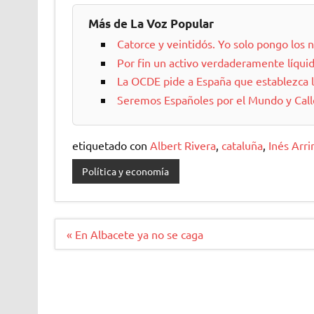
Más de La Voz Popular
Catorce y veintidós. Yo solo pongo los
Por fin un activo verdaderamente líqui
La OCDE pide a España que establezca 
Seremos Españoles por el Mundo y Call
etiquetado con
Albert Rivera
,
cataluña
,
Inés Arr
Política y economía
Navegación
« En Albacete ya no se caga
de
entradas