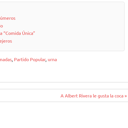
 números
do
la “Comida Única”
ejeros
imadas
,
Partido Popular
,
urna
A Albert Rivera le gusta la coca »