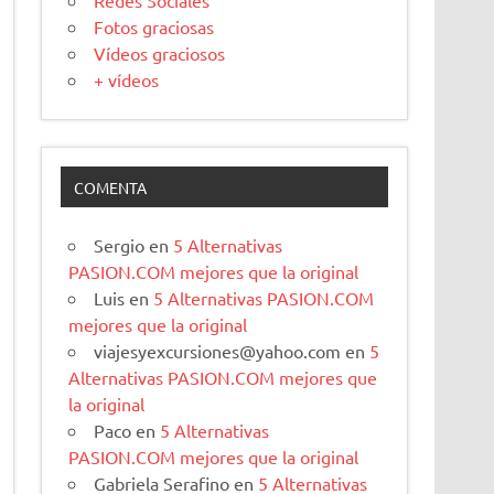
Redes Sociales
Fotos graciosas
Vídeos graciosos
+ vídeos
COMENTA
Sergio
en
5 Alternativas
PASION.COM mejores que la original
Luis
en
5 Alternativas PASION.COM
mejores que la original
viajesyexcursiones@yahoo.com
en
5
Alternativas PASION.COM mejores que
la original
Paco
en
5 Alternativas
PASION.COM mejores que la original
Gabriela Serafino
en
5 Alternativas