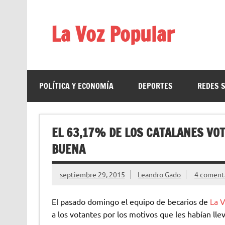
Saltar
al
contenido
La Voz Popular
Diario satírico. Todas las noticias son falsas y est
POLÍTICA Y ECONOMÍA
DEPORTES
REDES 
EL 63,17% DE LOS CATALANES VO
BUENA
septiembre 29, 2015
Leandro Gado
4 coment
El pasado domingo el equipo de becarios de
La 
a los votantes por los motivos que les habían lle