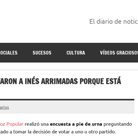
El diario de noti
án escritas para reírse de las verdaderas.
SOCIALES
SUCESOS
CULTURA
VÍDEOS GRACIOSO
TARON A INÉS ARRIMADAS PORQUE ESTÁ
arios
Voz Popular
realizó una
encuesta a pie de urna
preguntando
vado a tomar la decisión de votar a uno u otro partido.