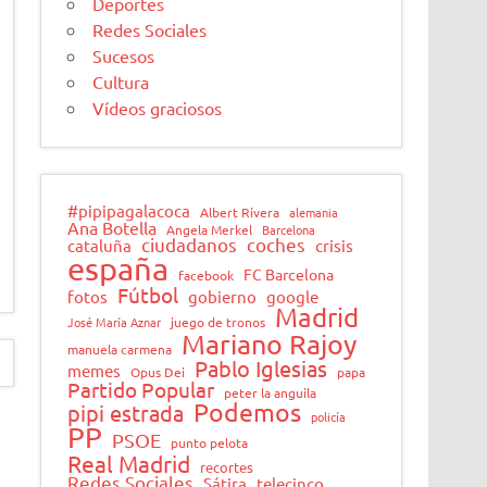
Deportes
Redes Sociales
Sucesos
Cultura
Vídeos graciosos
#pipipagalacoca
Albert Rivera
alemania
Ana Botella
Angela Merkel
Barcelona
ciudadanos
coches
cataluña
crisis
españa
FC Barcelona
facebook
Fútbol
fotos
gobierno
google
Madrid
José María Aznar
juego de tronos
Mariano Rajoy
manuela carmena
Pablo Iglesias
memes
Opus Dei
papa
Partido Popular
peter la anguila
Podemos
pipi estrada
policía
PP
PSOE
punto pelota
Real Madrid
recortes
Redes Sociales
Sátira
telecinco