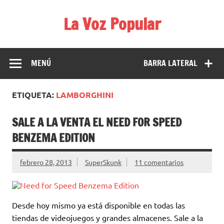
Saltar
al
La Voz Popular
contenido
Diario satírico. Todas las noticias son falsas y están escritas
para reírse de las verdaderas.
MENÚ
BARRA LATERAL
ETIQUETA:
LAMBORGHINI
SALE A LA VENTA EL NEED FOR SPEED
BENZEMA EDITION
febrero 28, 2013
SuperSkunk
11 comentarios
Desde hoy mismo ya está disponible en todas las
tiendas de videojuegos y grandes almacenes. Sale a la