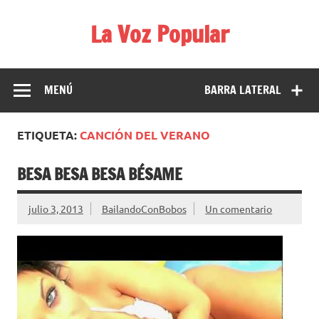
Saltar
al
La Voz Popular
contenido
Diario satírico. Todas las noticias son falsas y están escritas
para reírse de las verdaderas.
MENÚ
BARRA LATERAL
ETIQUETA:
CANCIÓN DEL VERANO
BESA BESA BESA BÉSAME
julio 3, 2013
BailandoConBobos
Un comentario