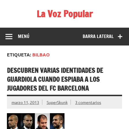
Saltar
al
La Voz Popular
contenido
Diario satírico. Todas las noticias son falsas y están escritas
para reírse de las verdaderas.
MENÚ
BARRA LATERAL
ETIQUETA:
BILBAO
DESCUBREN VARIAS IDENTIDADES DE
GUARDIOLA CUANDO ESPIABA A LOS
JUGADORES DEL FC BARCELONA
marzo 11, 2013
SuperSkunk
3 comentarios